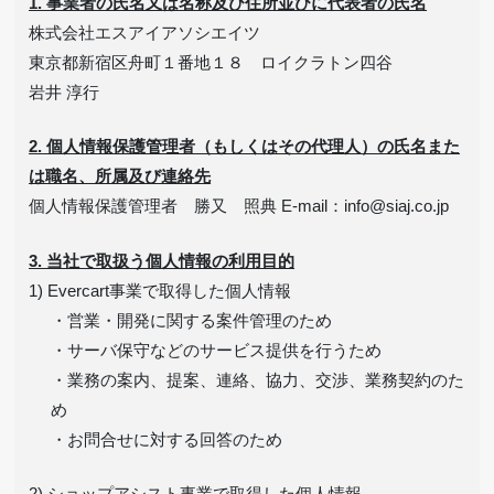
1. 事業者の氏名又は名称及び住所並びに代表者の氏名
株式会社エスアイアソシエイツ
東京都新宿区舟町１番地１８ ロイクラトン四谷
岩井 淳行
2. 個人情報保護管理者（もしくはその代理人）の氏名また
は職名、所属及び連絡先
個人情報保護管理者 勝又 照典 E-mail：info
siaj.co.jp
3. 当社で取扱う個人情報の利用目的
1) Evercart事業で取得した個人情報
・営業・開発に関する案件管理のため
・サーバ保守などのサービス提供を行うため
・業務の案内、提案、連絡、協力、交渉、業務契約のた
め
・お問合せに対する回答のため
2) ショップアシスト事業で取得した個人情報